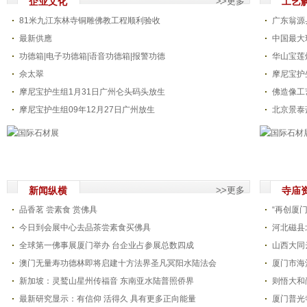
企业文化
>>更多
工艺
81米九江东林寺铜雕佛教工程顺利验收
广东翁源
最新供應
中国最大
功德箱|电子功德箱|语音功德箱|报警功德
华山宝莲
佘太翠
摩尼宝护
摩尼宝护生组1月31日广州仑头码头放生
佛造像工
摩尼宝护生组09年12月27日广州放生
北京景泰
新闻纵横
>>更多
寺庙
品香茗 尝素食 赏佛具
“再创厦
今日到会展中心去品茶尝素食买佛具
河北磁县
全球第一佛事展厦门举办 台企业占参展总数四成
山西大同
澳门无量寿功德林即将启建十方法界圣凡冥阳水陆法会
厦门市海
新加坡：灵鹫山星州传福音 东南亚水陆普照侨界
则悟大和
最新研究显示：有信仰 活得久 具有更多正向能量
厦门普光