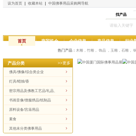
设为首页
|
收藏本站
|
中国佛事用品采购网导航
找产品
首页
商贸机会
企业信息
产品信息
行业
热门产品：
木雕，竹雕， 饰品 ，玉雕，石雕，
产品分类
>>更多
佛具/佛像/综合类企业
灯具/蜡烛/香
密宗用品及佛教工艺品/礼品、
工艺品
书画音像/僧服绣品/纸制品
原料设备/宫庙用品
素食
其他未分类佛事用品
国际佛事用品展