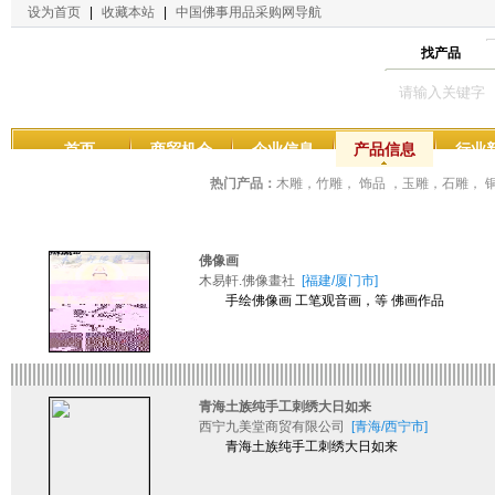
设为首页
|
收藏本站
|
中国佛事用品采购网导航
找产品
首页
商贸机会
企业信息
产品信息
行业
热门产品：
木雕，竹雕， 饰品 ，玉雕，石雕，
佛像画
木易軒.佛像畫社
[福建/厦门市]
手绘佛像画 工笔观音画，等 佛画作品
青海土族纯手工刺绣大日如来
西宁九美堂商贸有限公司
[青海/西宁市]
青海土族纯手工刺绣大日如来