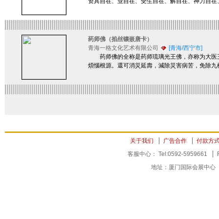
资具自在、业自在、受生自在、解自在、神力自在
药师佛（掐丝镶嵌唐卡）
青海一格文化艺术有限公司
[青海/西宁市]
药师佛的全称是药师琉璃光王佛，亦称为大医王
煩惱根源。還可消災延壽，減除災害病苦，免除九
关于我们
广告合作
付款方
客服中心： Tel:0592-5959661
地址：厦门国际会展中心