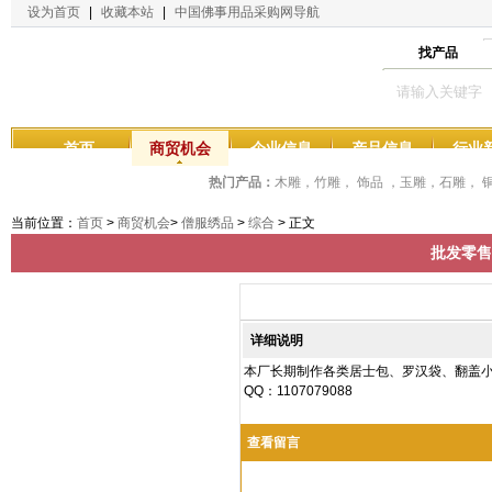
设为首页
|
收藏本站
|
中国佛事用品采购网导航
找产品
首页
商贸机会
企业信息
产品信息
行业
热门产品：
木雕，竹雕， 饰品 ，玉雕，石雕，
当前位置：
首页
>
商贸机会
>
僧服绣品
>
综合
> 正文
批发零售
详细说明
本厂长期制作各类居士包、罗汉袋、翻盖小香
QQ：1107079088
查看留言