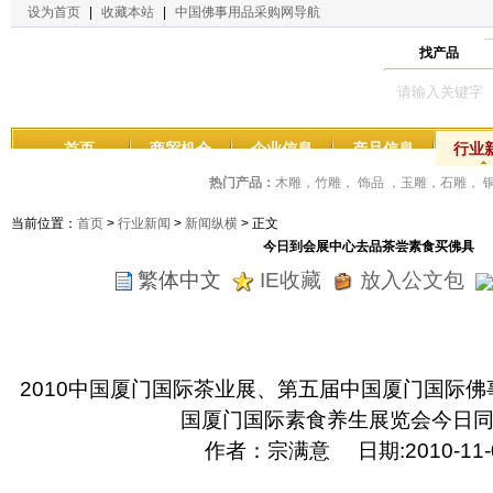
设为首页
|
收藏本站
|
中国佛事用品采购网导航
找产品
首页
商贸机会
企业信息
产品信息
行业
热门产品：
木雕，竹雕， 饰品 ，玉雕，石雕，
当前位置：
首页
>
行业新闻
>
新闻纵横
> 正文
今日到会展中心去品茶尝素食买佛具
繁体中文
IE收藏
放入公文包
文章来源：中国佛事用品采购网 添加人：haoz
2010中国厦门国际茶业展、第五届中国厦门国际
国厦门国际素食养生展览会今日
作者：宗满意 日期:2010-11