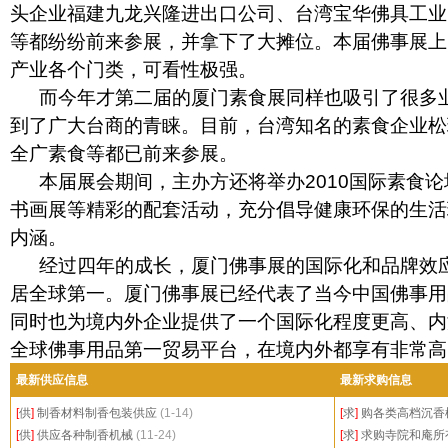
头企业福建九龙兴隆进出口公司、台湾宝华佛具工业
等都纷纷前来参展，并拿下了大摊位。本届佛事展上
产业各个门类，可看性极强。
而今年才第二届的厦门素食展同样也吸引了很多业
到了广大台商的青睐。目前，台湾知名的素食企业松
全广素食等都已前来参展。
本届展会期间，主办方还将举办2010国际素食论
书画展等精彩的配套活动，充分倡导健康环保的生活
内涵。
经过四年的成长，厦门佛事展的国际化和品牌效应
居全球第一。厦门佛事展已经代表了当今中国佛事用
同时也为境内外企业提供了一个国际化程度更高、内
全球佛事用品第一贸易平台，在境内外都享有非常高
最新供应信息
最新求购信息
[
供
]
制香材料制香包装供应
(1-14)
[
求
]
购各类高档沉香
[
供
]
供应各种制香机械
(11-24)
[
求
]
求购寺院和庵所