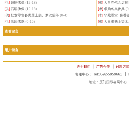
[
供
]
铜雕佛像
(12-18)
[
求
]
大自在佛具店转
[
供
]
石雕佛像
(12-18)
[
求
]
求购各类佛具
(9
[
供
]
批发零售各类居士袋、罗汉袋等
(8-4)
[
求
]
华藏香堂~佛香
[
供
]
供应佛珠
(6-15)
[
求
]
大量求购上等木
查看留言
用户留言
关于我们
广告合作
付款方
客服中心： Tel:0592-5959661
地址：厦门国际会展中心