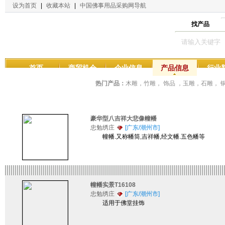
设为首页
|
收藏本站
|
中国佛事用品采购网导航
找产品
首页
商贸机会
企业信息
产品信息
行业
热门产品：
木雕，竹雕， 饰品 ，玉雕，石雕，
豪华型八吉祥大悲像幢幡
忠勉绣庄
[广东/潮州市]
幢幡.又称幡筒,吉祥幡,经文幡.五色幡等
幢幡实景T16108
忠勉绣庄
[广东/潮州市]
适用于佛堂挂饰