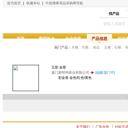
设为首页
|
收藏本站
|
中国佛事用品采购网导航
找产品
首页
商贸机会
企业信息
产品信息
行业
热门产品：
木雕，竹雕， 饰品 ，玉雕，石雕，
五彩 金香
厦门新明鸿香业有限公司
[福建/厦门市]
彩金香 金色/红色/黄色
关于我们
广告合作
付款方