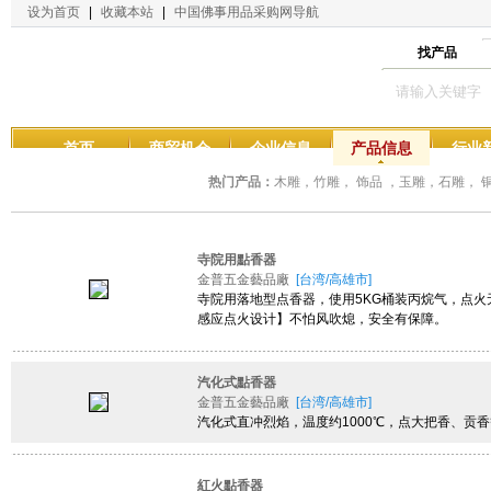
设为首页
|
收藏本站
|
中国佛事用品采购网导航
找产品
首页
商贸机会
企业信息
产品信息
行业
热门产品：
木雕，竹雕， 饰品 ，玉雕，石雕，
寺院用點香器
金普五金藝品廠
[台湾/高雄市]
寺院用落地型点香器，使用5KG桶装丙烷气，点
感应点火设计】不怕风吹熄，安全有保障。
汽化式點香器
金普五金藝品廠
[台湾/高雄市]
汽化式直冲烈焰，温度约1000℃，点大把香、贡
紅火點香器