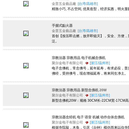
金普五金藝品廠
[台湾/高雄市]
精致小巧, 不占空间, 优美造型，经济实惠，明火
手握式點火器
金普五金藝品廠
[台湾/高雄市]
首创【按压即点燃，放开即熄灭】，安全、方便，
泛。
宗教法器 宗教用品 电子机械念佛机
聚尔金电子有限公司
[浙江/温州市]
电子念佛机，常念佛号，延年延寿，有求必应，普
佛经，受持佛号，现在增福延寿，将来同生净土。
宗教法器 宗教用品 新型念佛机 20W
聚尔金电子有限公司
[浙江/温州市]
新型念佛机20W：规格 30CM长-22CM宽-17
宗教法器念经机 电子 语音 机械 动作合体念佛机
聚尔金电子有限公司
[浙江/温州市]
根据寺院敲，木鱼，引庆《台钟》模仿而来以住寺