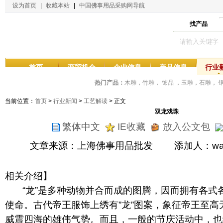
设为首页
|
收藏本站
|
中国佛事用品采购网导航
找产品
首页
商贸机会
企业信息
产品信息
行业
热门产品：
木雕，竹雕， 饰品 ，玉雕，石雕，
当前位置：
首页
>
行业新闻
>
工艺解读
> 正文
双龙戏珠
繁体中文
IE收藏
放入公文包
文章来源：上海佛事用品批发 添加人：wa
相关介绍】
“龙”是多种动物并合而成的图腾，因而拥有各式
使命。古代帝王服饰上绣有”龙”图案，象征帝王至
威震四海的雄伟气势。而且，一般的节庆活动中，也