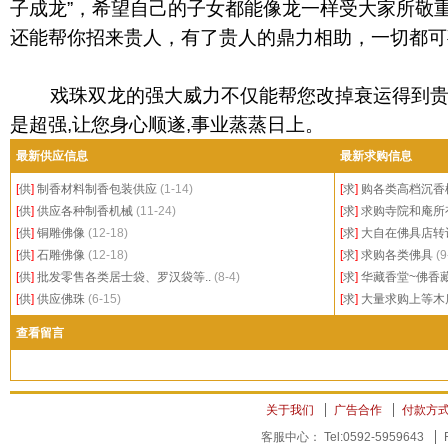
子成龙”，希望自己的子女都能像龙一样受大家所敬
还能帮你招来贵人，有了贵人的鼎力相助，一切都可
戏珠双龙的强大威力不仅能帮您改掉衰运得到贵人
是超强,让您身心顺遂,事业蒸蒸日上。
最新供应信息
最新求购信息
[
供
]
制香材料制香包装供应
(1-14)
[
求
]
购各类高档沉香檀
[
供
]
供应各种制香机械
(11-24)
[
求
]
求购寺院和庵所
[
供
]
铜雕佛像
(12-18)
[
求
]
大自在佛具店转
[
供
]
石雕佛像
(12-18)
[
求
]
求购各类佛具
(9
[
供
]
批发零售各类居士袋、罗汉袋等..
(8-4)
[
求
]
华藏香堂~佛香藏
[
供
]
供应佛珠
(6-15)
[
求
]
大量求购上等木
查看留言
关于我们
广告合作
付款方
客服中心： Tel:0592-5959643