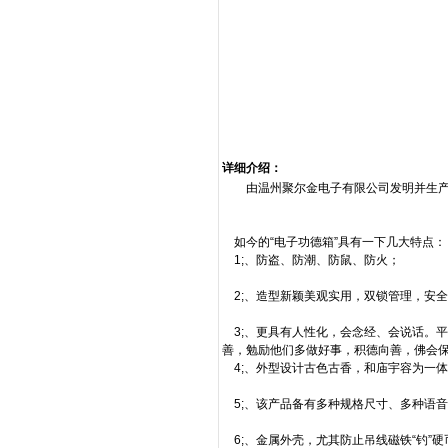
详细介绍：
由温州聚尔金电子有限公司发明并生产的“
如今的“电子功德箱”具有一下几大特点：
1;、防盗、防潮、防鼠、防火；
2;、造型新颖美观实用，双锁管理，安
3;、更具有人性化，会念经、会说话。平
善，勉励他们多做好事，积德向善，佛会
4;、外型设计古色古香，和庙宇容为一
5;、该产品备有多种规格尺寸、多种语
6;、金属外壳，尤其防止吊线磁铁“钓”硬