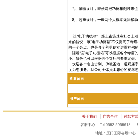
7;、翻盖设计，即便是把功德箱翻过来
8;、超重设计，一般两个人根本无法移
该“电子功德箱”一经上市迅速在社会上引
来的愉悦，该“电子功德箱”不仅提高了寺
的一个亮点。也是各个善男信女进贡神佛
随着 该“电子功德箱”可以根据各个寺庙
小、颜色也可以根据各个寺庙的要求定做
欢迎各个名山古刹、佛教圣地，道观庙宇
度为您服务。我公司全体员工忠心的祝愿
查看留言
用户留言
关于我们
广告合作
付款方
客服中心： Tel:0592-5959618
地址：厦门国际会展中心