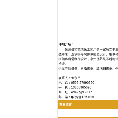
详细介绍：
泉州佛艺苑佛像工艺厂是一家独立专业设
些年来一直承接寺院佛像雕塑设计、铜像
据顾客所需制作设计，泉州佛艺苑不断地
洽谈。
供应寺庙佛像、树脂佛像、玻璃钢佛像、
联系人：董永平
电 话：0595-27990520
手 机：13305965690
网 址：www.fyy123.cn
邮 箱：
qzfyy@126.com
查看留言