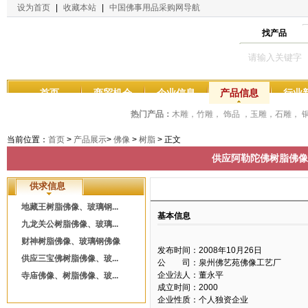
设为首页
|
收藏本站
|
中国佛事用品采购网导航
找产品
首页
商贸机会
企业信息
产品信息
行业
热门产品：
木雕，竹雕， 饰品 ，玉雕，石雕，
当前位置：
首页
>
产品展示
>
佛像
>
树脂
> 正文
供应阿勒陀佛树脂佛像
供求信息
地藏王树脂佛像、玻璃钢...
基本信息
九龙关公树脂佛像、玻璃...
财神树脂佛像、玻璃钢佛像
发布时间：2008年10月26日
供应三宝佛树脂佛像、玻...
公 司：泉州佛艺苑佛像工艺厂
企业法人：董永平
寺庙佛像、树脂佛像、玻...
成立时间：2000
企业性质：个人独资企业