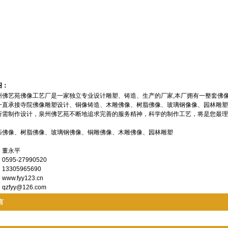
绍：
艺苑佛像工艺厂是一家独立专业设计雕塑、铸造、生产的厂家,本厂拥有一整套佛像
一直承接寺院佛像雕塑设计、铜像铸造、木雕佛像、树脂佛像、玻璃钢像像、园林雕塑
所需制作设计，泉州佛艺苑不断地追求完善的服务精神，科学的制作工艺，将是您最理
庙佛像、树脂佛像、玻璃钢佛像、铜雕佛像、木雕佛像、园林雕塑
：董永平
595-27990520
3305965690
ww.fyy123.cn
：
qzfyy@126.com
言