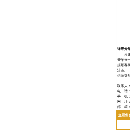
详细介
泉州佛
些年来
据顾客
洽谈。
供应寺
联系人
电 话：0
手 机：1
网 址：w
邮 箱
查看留