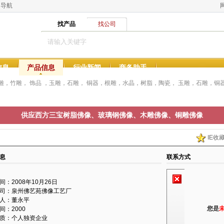
网导航
找产品
找公司
信息
产品信息
行业新闻
商务助手
雕，竹雕， 饰品 ，玉雕，石雕， 铜器，根雕，水晶，树脂，陶瓷， 玉雕，石雕，铜
供应西方三宝树脂佛像、玻璃钢佛像、木雕佛像、铜雕佛像
IE收
息
联系方式
间：2008年10月26日
司：泉州佛艺苑佛像工艺厂
人：董永平
您是
间：2000
质：个人独资企业