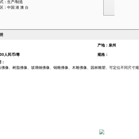
式：生产/制造
区：中国 港 澳 台
明
产地：泉州
00人民币/尊
规格：
明：
庙佛像、树脂佛像、玻璃钢佛像、铜雕佛像、木雕佛像、园林雕塑、可定位不同尺寸规