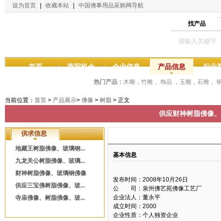
设为首页
|
收藏本站
|
中国佛事用品采购网导航
找产品
首页
商贸机会
企业信息
产品信息
行业
热门产品：
木雕，竹雕， 饰品 ，玉雕，石雕，
当前位置：
首页
>
产品展示
>
佛像
>
树脂
> 正文
供应财神树脂佛像、
供求信息
地藏王树脂佛像、玻璃钢...
基本信息
九龙关公树脂佛像、玻璃...
财神树脂佛像、玻璃钢佛像
发布时间：2008年10月26日
供应三宝佛树脂佛像、玻...
公 司：泉州佛艺苑佛像工艺厂
企业法人：董永平
寺庙佛像、树脂佛像、玻...
成立时间：2000
企业性质：个人独资企业