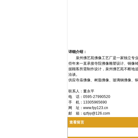
详细介绍：
泉州佛艺苑佛像工艺厂是一家独立专业设
些年来一直承接寺院佛像雕塑设计、铜像
据顾客所需制作设计，泉州佛艺苑不断地
洽谈。
供应寺庙佛像、树脂佛像、玻璃钢佛像、
联系人：董永平
电 话：0595-27990520
手 机：13305965690
网 址：www.fyy123.cn
邮 箱：
qzfyy@126.com
查看留言