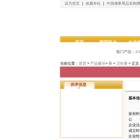
设为首页
|
收藏本站
|
中国佛事用品采购
首页
商贸机会
企业
热门产品：
木
当前位置：
首页
>
产品展示
>
香
>
卫生香
> 正文
供求信息
基本信
发布时
公 
企业法
成立时
企业性