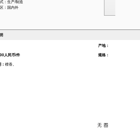
式：生产/制造
区：国内外
明
产地：
00人民币/件
规格：
明：
檀香。