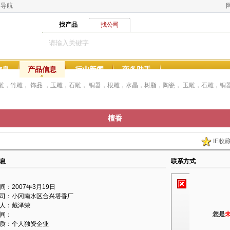
网导航
找产品
找公司
信息
产品信息
行业新闻
商务助手
雕，竹雕， 饰品 ，玉雕，石雕， 铜器，根雕，水晶，树脂，陶瓷， 玉雕，石雕，铜
檀香
IE收
息
联系方式
间：2007年3月19日
司：小冈南水区合兴塔香厂
人：戴泽荣
您是
间：
质：个人独资企业