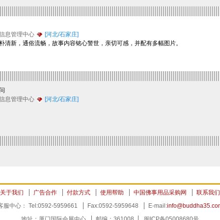
信息管理中心
[河北/石家庄]
清新，通俗流畅，故事内容铭心警世，亲切可感，并配有多幅图片。
问
信息管理中心
[河北/石家庄]
关于我们
广告合作
付款方式
使用帮助
中国佛事用品采购网
联系我们
客服中心： Tel:0592-5959661
Fax:0592-5959648
E-mail:
info@buddha35.co
地址：厦门国际会展中心
邮编：361008
闽ICP备05008680号