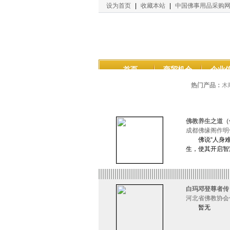
设为首页
|
收藏本站
|
中国佛事用品采购
首页
商贸机会
企业
热门产品：
木
佛教养生之道（
成都佛缘阁作明
佛说“人身难得
生，使其开启智
白玛邓登尊者传
河北省佛教协会
暂无