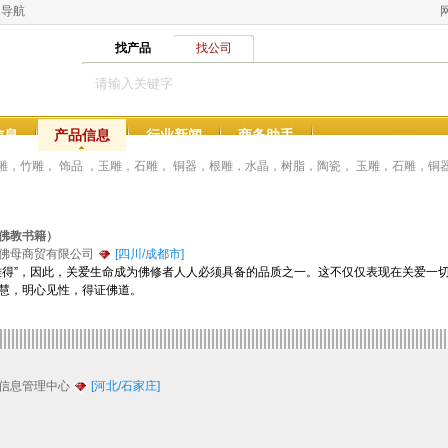
网导航
找产品
找公司
信息
产品信息
行业新闻
商务助手
雕，竹雕， 饰品 ，玉雕，石雕， 铜器，根雕，水晶，树脂，陶瓷， 玉雕，石雕，铜
佛教书籍）
佛母商贸有限公司
[四川/成都市]
”，因此，关爱生命成为佛修者人人必须具备的品质之一。这不仅仅表现在关爱一切
慧，明心见性，得证佛道。
信息管理中心
[河北/石家庄]