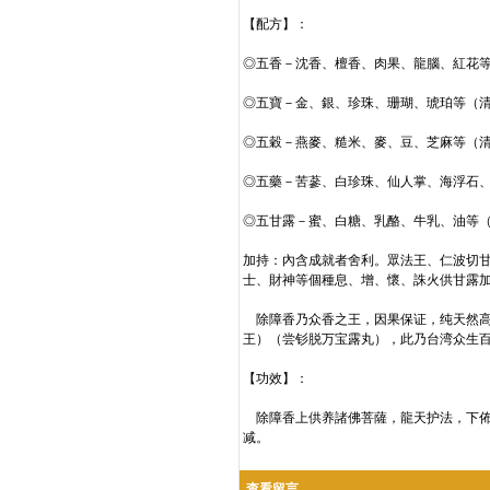
【配方】：
◎五香－沈香、檀香、肉果、龍腦、紅花
◎五寶－金、銀、珍珠、珊瑚、琥珀等（
◎五穀－燕麥、糙米、麥、豆、芝麻等（
◎五藥－苦蔘、白珍珠、仙人掌、海浮石
◎五甘露－蜜、白糖、乳酪、牛乳、油等
加持：內含成就者舍利。眾法王、仁波切
士、財神等個種息、增、懷、誅火供甘露
除障香乃众香之王，因果保证，纯天然高
王）（尝钐脱万宝露丸），此乃台湾众生
【功效】：
除障香上供养諸佛菩薩，龍天护法，下佈
减。
查看留言