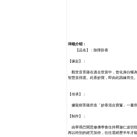
详细介绍：
【品名】：除障卧香
【缘起】：
觀世音菩薩在過去世當中，曾化身白螺為
智慧並得渡。此香妙寶，即由此因緣而生
【传承】：
據龍樹菩薩所造「妙香混合寶鬘」一書所
【制作】：
由寧瑪巴聞思修佛學會住持釋迦仁波切指
再以特別的經咒加持，往往需經歷半年才